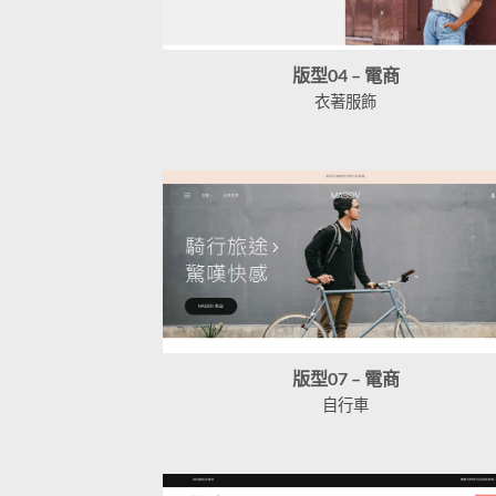
版型04 – 電商
衣著服飾
版型07 – 電商
自行車