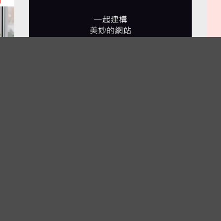
版型11 – 形象
服務提供
版型15 – 形象
心靈諮商